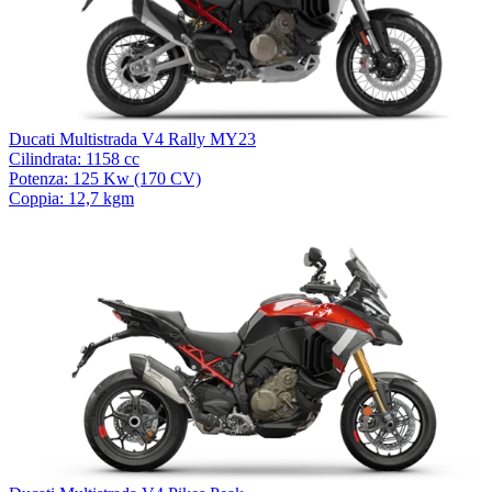
Ducati Multistrada V4 Rally MY23
Cilindrata: 1158 cc
Potenza: 125 Kw (170 CV)
Coppia: 12,7 kgm