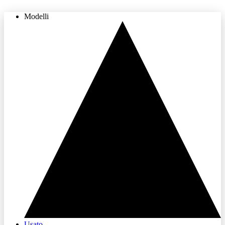
Modelli
THE LAND OF JOY
Usato