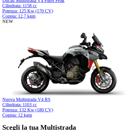
Ducati Multistrada V4 Pikes Peak
Cilindrata: 1158 cc
Potenza: 125 Kw (170 CV)
Coppia: 12,7 kgm
NEW
Nuova Multistrada V4 RS
Cilindrata: 1103 cc
Potenza: 132 Kw (180 CV)
Coppia: 12 kgm
Scegli la tua Multistrada