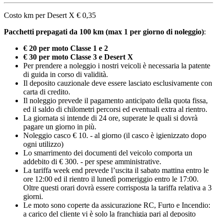
Costo km per Desert X € 0,35
Pacchetti prepagati da 100 km (max 1 per giorno di noleggio)
:
€ 20 per moto Classe 1 e 2
€ 30 per moto Classe 3 e Desert X
Per prendere a noleggio i nostri veicoli è necessaria la patente
di guida in corso di validità.
Il deposito cauzionale deve essere lasciato esclusivamente con
carta di credito.
Il noleggio prevede il pagamento anticipato della quota fissa,
ed il saldo di chilometri percorsi ed eventuali extra al rientro.
La giornata si intende di 24 ore, superate le quali si dovrà
pagare un giorno in più.
Noleggio casco € 10. - al giorno (il casco è igienizzato dopo
ogni utilizzo)
Lo smarrimento dei documenti del veicolo comporta un
addebito di € 300. - per spese amministrative.
La tariffa week end prevede l’uscita il sabato mattina entro le
ore 12:00 ed il rientro il lunedì pomeriggio entro le 17:00.
Oltre questi orari dovrà essere corrisposta la tariffa relativa a 3
giorni.
Le moto sono coperte da assicurazione RC, Furto e Incendio:
a carico del cliente vi è solo la franchigia pari al deposito