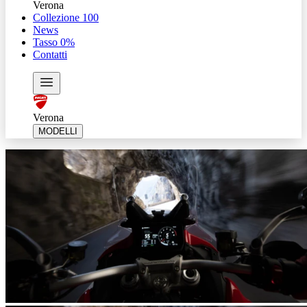
Verona
Collezione 100
News
Tasso 0%
Contatti
Verona
MODELLI