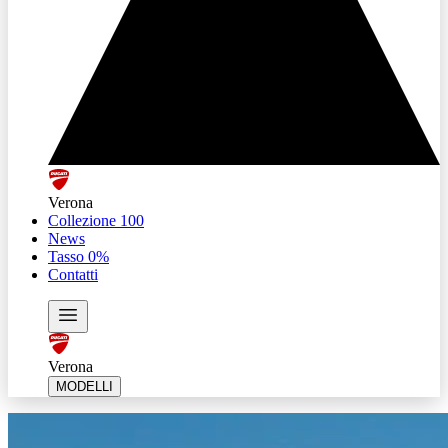
Verona
Collezione 100
News
Tasso 0%
Contatti
Verona
MODELLI