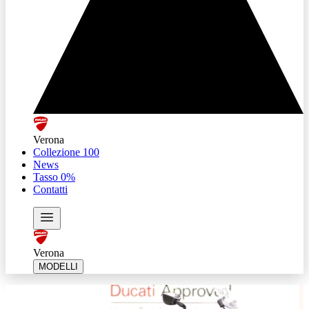
Verona
Collezione 100
News
Tasso 0%
Contatti
Verona
MODELLI