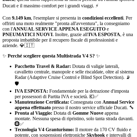
Ducati e il massimo comfort per i grandi viaggi. ⚡
Con
9.149 km
, l'esemplare si presenta in
condizioni eccellenti
. Per
offrirti una moto realmente "pronta all'avventura", la consegniamo
con l'
ANNUAL SERVICE APPENA ESEGUITO
e
PNEUMATICI NUOVI
. Inoltre, grazie all'
IVA ESPOSTA
, è una
proposta imbattibile per il recupero fiscale di professionisti e
aziende. 💎🇮🇹
✨
Perché scegliere questa Multistrada V4 S?
✨
Pacchetto Travel & Radar:
Dotata di valigie laterali,
cavalletto centrale, manopole e selle riscaldate, oltre al sistema
Radar (Adaptive Cruise Control e Blind Spot Detection). 📡
🛡️
IVA ESPOSTA:
Fondamentale per la detrazione d'imposta
per possessori di Partita IVA e società. 💶✅
Manutenzione Certificata:
Consegnata con
Annual Service
appena effettuato
presso il nostro service ufficiale Ducati. 🔧
Pronta al Viaggio:
Dotata di
Gomme Nuove
appena
montate. Nessuna spesa di ripristino, solo tanta strada davanti.
🛞✅
Tecnologia V4 Granturismo:
Il motore da 170 CV fluido e
potente, con sospensioni elettroniche
Skyhook
e intervalli di