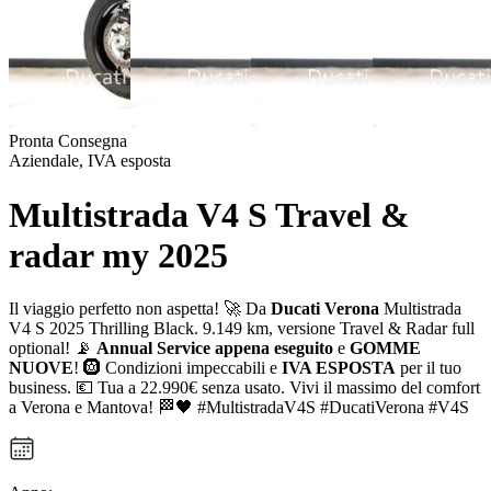
Pronta Consegna
Aziendale, IVA esposta
Multistrada V4 S Travel &
radar my 2025
Il viaggio perfetto non aspetta! 🚀 Da
Ducati Verona
Multistrada
V4 S 2025 Thrilling Black. 9.149 km, versione Travel & Radar full
optional! 📡
Annual Service appena eseguito
e
GOMME
NUOVE
! 🛞 Condizioni impeccabili e
IVA ESPOSTA
per il tuo
business. 💶 Tua a 22.990€ senza usato. Vivi il massimo del comfort
a Verona e Mantova! 🏁🖤 #MultistradaV4S #DucatiVerona #V4S