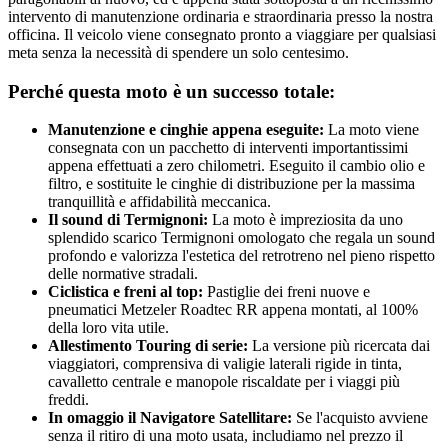
intervento di manutenzione ordinaria e straordinaria presso la nostra
officina. Il veicolo viene consegnato pronto a viaggiare per qualsiasi
meta senza la necessità di spendere un solo centesimo.
Perché questa moto è un successo totale:
Manutenzione e cinghie appena eseguite:
La moto viene
consegnata con un pacchetto di interventi importantissimi
appena effettuati a zero chilometri. Eseguito il cambio olio e
filtro, e sostituite le cinghie di distribuzione per la massima
tranquillità e affidabilità meccanica.
Il sound di Termignoni:
La moto è impreziosita da uno
splendido scarico Termignoni omologato che regala un sound
profondo e valorizza l'estetica del retrotreno nel pieno rispetto
delle normative stradali.
Ciclistica e freni al top:
Pastiglie dei freni nuove e
pneumatici Metzeler Roadtec RR appena montati, al 100%
della loro vita utile.
Allestimento Touring di serie:
La versione più ricercata dai
viaggiatori, comprensiva di valigie laterali rigide in tinta,
cavalletto centrale e manopole riscaldate per i viaggi più
freddi.
In omaggio il Navigatore Satellitare:
Se l'acquisto avviene
senza il ritiro di una moto usata, includiamo nel prezzo il