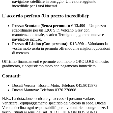
navigatore satellitare in omaggio. Un valore aggiunto
incredibile per i tuoi itinerari.
L'accordo perfetto (Un prezzo incredibile):
Prezzo Scontato (Senza permuta): € 13.490
– Un prezzo
straordinario per un 1260 S in Volcano Grey con
manutenzione totale, scarico Termignoni, gomme nuove e
navigatore incluso.
Prezzo di Listino (Con permuta): € 13.990
– Valutiamo la
vostra moto usata in permuta offrendovi le migliori quotazioni
di mercato.
Offriamo finanziamenti e permute con moto o OROLOGI di nostro
gradimento, e acquistiamo moto con pagamento immediato.
Contatti:
Ducati Verona - Bosetti Moto: Telefono 045.8015873
Ducati Mantova: Telefono 0376.270808
N.B.: La dotazione tecnica e gli accessori possono variare.
Verificare l'equipaggiamento specifico del veicolo in sede. Ducati
Verona declina ogni responsabilità per involontarie incongruenze. I
veicoli ritirati ai sensi dell'art. 36 D.L. 41 NON POSSONO