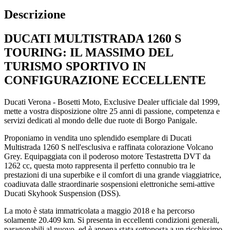
Descrizione
DUCATI MULTISTRADA 1260 S
TOURING: IL MASSIMO DEL
TURISMO SPORTIVO IN
CONFIGURAZIONE ECCELLENTE
Ducati Verona - Bosetti Moto, Exclusive Dealer ufficiale dal 1999,
mette a vostra disposizione oltre 25 anni di passione, competenza e
servizi dedicati al mondo delle due ruote di Borgo Panigale.
Proponiamo in vendita uno splendido esemplare di Ducati
Multistrada 1260 S nell'esclusiva e raffinata colorazione Volcano
Grey. Equipaggiata con il poderoso motore Testastretta DVT da
1262 cc, questa moto rappresenta il perfetto connubio tra le
prestazioni di una superbike e il comfort di una grande viaggiatrice,
coadiuvata dalle straordinarie sospensioni elettroniche semi-attive
Ducati Skyhook Suspension (DSS).
La moto è stata immatricolata a maggio 2018 e ha percorso
solamente 20.409 km. Si presenta in eccellenti condizioni generali,
paragonabili al nuovo, ed è appena stata sottoposta a un ricchissimo