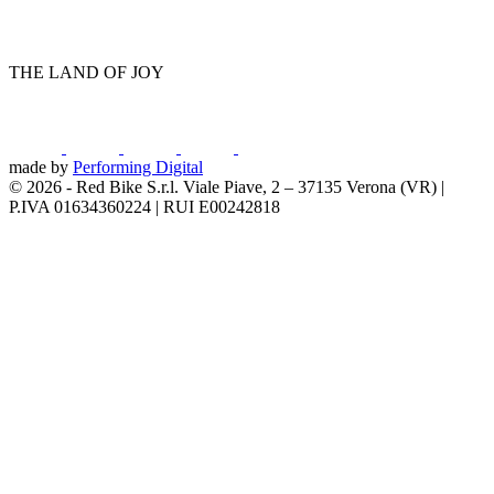
THE LAND OF JOY
made by
Performing Digital
© 2026
-
Red Bike S.r.l. Viale Piave, 2 – 37135 Verona (VR) |
P.IVA 01634360224 | RUI E00242818