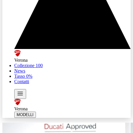
Verona
Collezione 100
News
Tasso 0%
Contatti
Verona
MODELLI