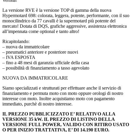
Verona!
La versione RVE è la versione TOP di gamma della nuova
Hypermotard 698: colorata, leggera, potente, performante, con il suo
monocilindrico da 77 cavalli è la supermotard più potente del
mercato! Dotata di DQS, grafiche aggressive, assistenza elettronica
all’impennata come optional e tanto altro!
Ricapitolando:
– nuova da immatricolare
– pneumatici anteriore e posteriore nuovi
– IVA ESPOSTA
– fino a 48 mesi di garanzia ufficiale della casa
– possibilità di finanziamento a tasso agevolato
NUOVA DA IMMATRICOLARE
Siamo specializzati e strutturati per effettuare anche il servizio di
finanziamento e permuta moto con moto oppure orologi di nostro
interesse con moto. Inoltre acquistiamo moto con pagamento
immediato, purchè di nostro interesse.
IL PREZZO PUBBLICIZZATO E’ RELATIVO ALLA
VERSIONE 35 kW. IL PREZZO DI LISTINO DELLA
VERSIONE FULL POWER, VALIDO CON RITIRO USATO
O PER INIZIO TRATTATIVA, E’ DI 14.190 EURO.