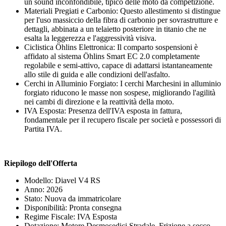
un sound inconfondibile, tipico delle moto da competizione.
Materiali Pregiati e Carbonio: Questo allestimento si distingue
per l'uso massiccio della fibra di carbonio per sovrastrutture e
dettagli, abbinata a un telaietto posteriore in titanio che ne
esalta la leggerezza e l'aggressività visiva.
Ciclistica Öhlins Elettronica: Il comparto sospensioni è
affidato al sistema Öhlins Smart EC 2.0 completamente
regolabile e semi-attivo, capace di adattarsi istantaneamente
allo stile di guida e alle condizioni dell'asfalto.
Cerchi in Alluminio Forgiato: I cerchi Marchesini in alluminio
forgiato riducono le masse non sospese, migliorando l'agilità
nei cambi di direzione e la reattività della moto.
IVA Esposta: Presenza dell'IVA esposta in fattura,
fondamentale per il recupero fiscale per società e possessori di
Partita IVA.
Riepilogo dell'Offerta
Modello: Diavel V4 RS
Anno: 2026
Stato: Nuova da immatricolare
Disponibilità: Pronta consegna
Regime Fiscale: IVA Esposta
Dotazione: Motore Desmosedici Stradale, Frizione a secco,