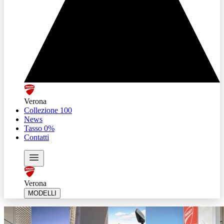
Verona
Collezione 100
News
Tasso 0%
Contatti
Verona
MODELLI