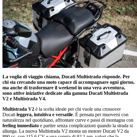
La voglia di viaggio chiama, Ducati Multistrada risponde. Per
chi sta cercando una moto capace di accompagnare ogni giorno,
ma anche di trasformare il weekend in una vera avventura,
sono attive iniziative dedicate alla gamma Ducati Multistrada
V2 e Multistrada V4.
Multistrada V2
è la scelta ideale per chi vuole una crossover
Ducati
leggera, intuitiva e versatile
. È pensata per muoversi con
naturalezza nel quotidiano, affrontare curve e passi di montagna con
feeling immediato
e partire senza complicazioni quando la strada si
allunga. La nuova Multistrada V2 monta un motore Ducati V2 da
890 cc, con 115,6 CV e una coppia di 92,1 nm, valori che la