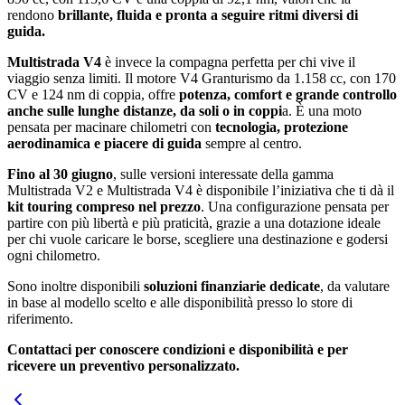
rendono
brillante, fluida e pronta a seguire ritmi diversi di
guida.
Multistrada V4
è invece la compagna perfetta per chi vive il
viaggio senza limiti. Il motore V4 Granturismo da 1.158 cc, con 170
CV e 124 nm di coppia, offre
potenza, comfort e grande controllo
anche sulle lunghe distanze, da soli o in coppi
a. È una moto
pensata per macinare chilometri con
tecnologia, protezione
aerodinamica e piacere di guida
sempre al centro.
Fino al 30 giugno
, sulle versioni interessate della gamma
Multistrada V2 e Multistrada V4 è disponibile l’iniziativa che ti dà il
kit touring compreso nel prezzo
. Una configurazione pensata per
partire con più libertà e più praticità, grazie a una dotazione ideale
per chi vuole caricare le borse, scegliere una destinazione e godersi
ogni chilometro.
Sono inoltre disponibili
soluzioni finanziarie dedicate
, da valutare
in base al modello scelto e alle disponibilità presso lo store di
riferimento.
Contattaci per conoscere condizioni e disponibilità e per
ricevere un preventivo personalizzato.