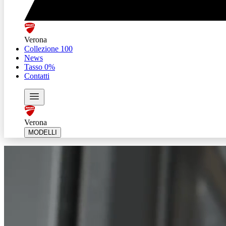
Verona
Collezione 100
News
Tasso 0%
Contatti
Verona
MODELLI